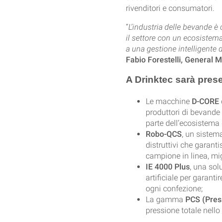
rivenditori e consumatori.
“
L’industria delle bevande è
il settore con un ecosistema 
a una gestione intelligente de
Fabio Forestelli, General
A Drinktec sarà pres
Le macchine
D-CORE
produttori di bevande
parte dell’ecosistema
Robo-QCS
, un sistem
distruttivi che garant
campione in linea, mig
IE 4000 Plus
, una sol
artificiale per garanti
ogni confezione;
La gamma
PCS (Pres
pressione totale nello 