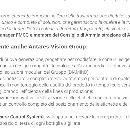
 completamente immersa nell’era della trasformazione digitale. L
unico e completo di soluzioni che garantiscono la qualità e la trac
i dati lungo l’intera catena di fornitura, trasparente, efficiente e 
 Manager FMCG e membro del Consiglio di Amministrazione di A
ente anche Antares Vision Group:
di nuova generazione, progettate per soddisfare le comuni esige
 con un design compatto, tecnologie all’avanguardia e il nuovo 
 di soluzioni modulari del Gruppo (DIAMIND);
a robotizzato e completamente automatico per controlli di quali
isce il monitoraggio della qualità del prodotto in tempo reale senz
liorando l’efficienza della linea di produzione;
uzione innovativa per l’ispezione delle etichette che combina visio
re un controllo completo del posizionamento delle etichette e della
sure Control System)
, sviluppata per rilevare le microperdite in
spazio di testa di ogni bottiglia sigillata.