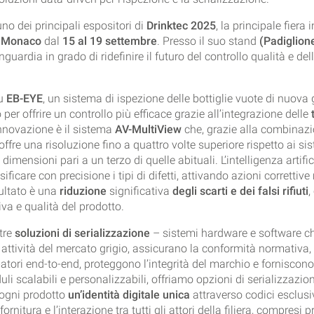
no dei principali espositori di
Drinktec 2025
, la principale fiera 
a
Monaco
dal
15 al 19 settembre
. Presso il suo stand
(Padiglion
guardia in grado di ridefinire il futuro del controllo qualità e dell
su
EB-EYE
, un sistema di ispezione delle bottiglie vuote di nuova
er offrire un controllo più efficace grazie all’integrazione delle
innovazione è il sistema
AV-MultiView
che, grazie alla combinaz
offre una risoluzione fino a quattro volte superiore rispetto ai si
i dimensioni pari a un terzo di quelle abituali. L’intelligenza artifi
ficare con precisione i tipi di difetti, attivando azioni correttive
isultato è una
riduzione
significativa
degli scarti e dei falsi rifiuti
,
iva e qualità del prodotto.
tre
soluzioni di serializzazione
– sistemi hardware e software c
 attività del mercato grigio, assicurano la conformità normativa,
ori end-to-end, proteggono l’integrità del marchio e forniscon
li scalabili e personalizzabili, offriamo opzioni di serializzazio
ogni prodotto
un’identità digitale unica
attraverso codici esclusivi
ornitura e l’interazione tra tutti gli attori della filiera, compresi pr