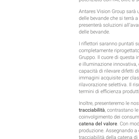
Antares Vision Group sarà u
delle bevande che si terrà 
presenterà soluzioni all’avan
delle bevande.
I riflettori saranno puntati 
completamente riprogettato p
Gruppo. Il cuore di questa 
e illuminazione innovativa, 
capacità di rilevare difetti d
immagini acquisite per classi
rilavorazione selettiva. Il r
termini di efficienza produtt
Inoltre, presenteremo le nos
tracciabilità
, contrastano le
coinvolgimento dei consumat
catena del valore
. Con modu
produzione. Assegnando a 
tracciabilità della catena di f