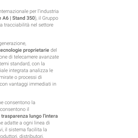
internazionale per l’industria
e A6 | Stand 350
), il Gruppo
a tracciabilità nel settore
 generazione,
tecnologie proprietarie
del
ione di telecamere avanzate
stemi standard, con la
ciale integrata analizza le
 mirate o processi di
 con vantaggi immediati in
he consentono la
 consentono il
o
trasparenza lungo l’intera
ne adatte a ogni linea di
, il sistema facilita la
oduttori, distributori,