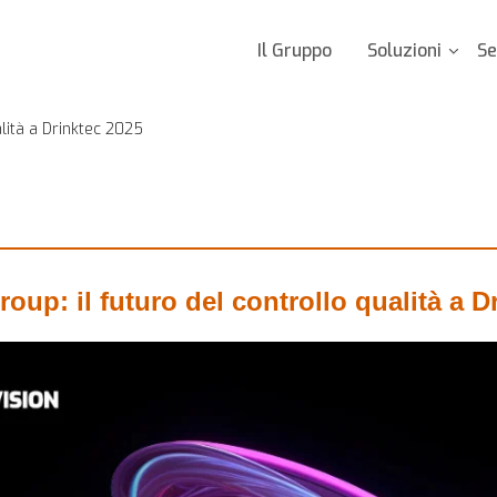
Il Gruppo
Soluzioni
Se
alità a Drinktec 2025
oup: il futuro del controllo qualità a D