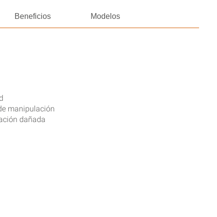
Beneficios
Modelos
d
 de manipulación
ación dañada