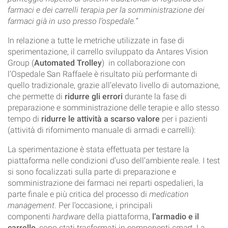
farmaci e dei carrelli terapia per la somministrazione dei
farmaci già in uso presso l’ospedale.”
In relazione a tutte le metriche utilizzate in fase di
sperimentazione, il carrello sviluppato da Antares Vision
Group (
Automated Trolley
) in collaborazione con
l’Ospedale San Raffaele è risultato più performante di
quello tradizionale, grazie all’elevato livello di automazione,
che permette di
ridurre gli errori
durante la fase di
preparazione e somministrazione delle terapie e allo stesso
tempo di
ridurre le attività a scarso valore
per i pazienti
(attività di rifornimento manuale di armadi e carrelli):
La sperimentazione è stata effettuata per testare la
piattaforma nelle condizioni d’uso dell’ambiente reale. I test
si sono focalizzati sulla parte di preparazione e
somministrazione dei farmaci nei reparti ospedalieri, la
parte finale e più critica del processo di
medication
management
. Per l’occasione, i principali
componenti
hardware
della piattaforma,
l’armadio e il
carrello
, sono stati trasformati in componenti
smart
. La